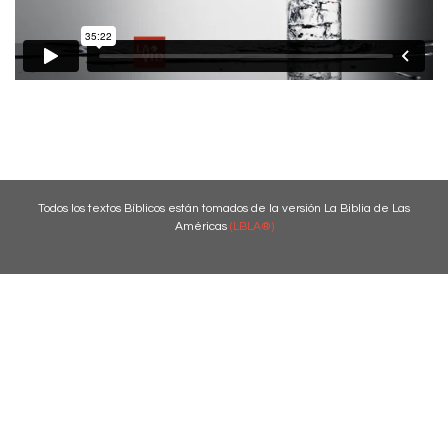
Todos los textos Bíblicos están tomados de la versión La Biblia de Las
Américas
(LBLA®)