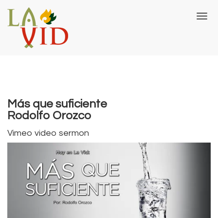
T
o
g
g
l
e
n
a
v
Más que suficiente
i
Rodolfo Orozco
g
a
Vimeo video sermon
t
i
o
n