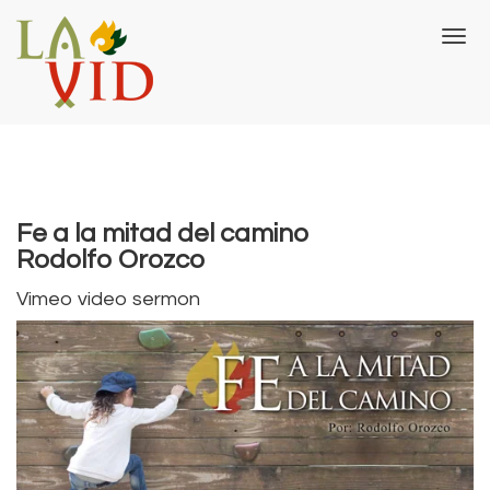
T
o
g
g
l
e
n
a
v
Fe a la mitad del camino
i
Rodolfo Orozco
g
a
Vimeo video sermon
t
i
o
n