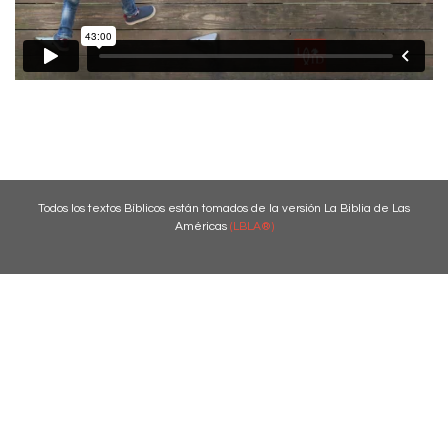
Todos los textos Bíblicos están tomados de la versión La Biblia de Las
Américas
(LBLA®)