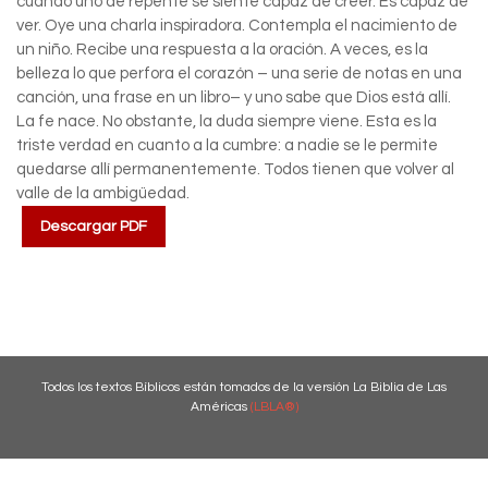
cuando uno de repente se siente capaz de creer. Es capaz de
ver. Oye una charla inspiradora. Contempla el nacimiento de
un niño. Recibe una respuesta a la oración. A veces, es la
belleza lo que perfora el corazón – una serie de notas en una
canción, una frase en un libro– y uno sabe que Dios está allí.
La fe nace. No obstante, la duda siempre viene. Esta es la
triste verdad en cuanto a la cumbre: a nadie se le permite
quedarse allí permanentemente. Todos tienen que volver al
valle de la ambigüedad.
Descargar PDF
Todos los textos Bíblicos están tomados de la versión La Biblia de Las
Américas
(LBLA®)