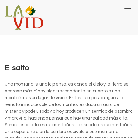
T
o
g
g
l
e
n
a
v
El salto
i
g
a
U
na montaña, si uno lo piensa, es donde el cielo y la tierra se
t
acercan más. Y hay algo trascendente en cuanto a una
i
o
montaña: es un lugar de visión. En los tiempos antiguos, lo
n
remoto e inaccesible de los montes les daba un aura de
misterio y poder. Todavía hoy producen un sentido de asombro
y maravilla, haciendo pensar que hay una realidad más alta.
Somos escaladores de montañas… buscadores de montañas.
Una experiencia en la cumbre equivale a ese momento