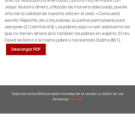
afectar vidas para la eternidad, como lo hizo el Padre con
Jesús. Nuestro dinero, utilizado de manera adecuada, puede
afectar la calidad de nuestra vida en el cielo. «
Como está
escrito: Repartió, dio a los pobres, su justicia permanece para
siempre
» (2 Corintios 9:9). Los pobres aquí no son solamente los
que no tienen dinero sino también los pobres en espíritu. El rey
David se llamó a sí mismo pobre y necesitado (Salmo 86:1),
Descargar PDF
Todos los textos Bíblicos están tomados de la versión La Biblia de Las
Américas
(LBLA®)