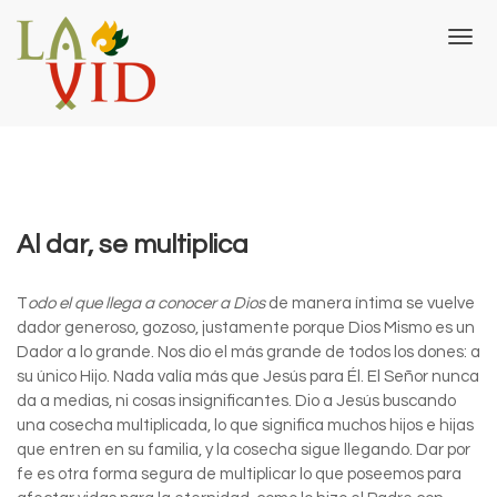
T
o
g
g
l
e
n
a
v
Al dar, se multiplica
i
g
a
T
odo el que llega a conocer a Dios
de manera íntima se vuelve
t
dador generoso, gozoso, justamente porque Dios Mismo es un
i
o
Dador a lo grande. Nos dio el más grande de todos los dones: a
n
su único Hijo. Nada valía más que Jesús para Él. El Señor nunca
da a medias, ni cosas insignificantes. Dio a Jesús buscando
una cosecha multiplicada, lo que significa muchos hijos e hijas
que entren en su familia, y la cosecha sigue llegando. Dar por
fe es otra forma segura de multiplicar lo que poseemos para